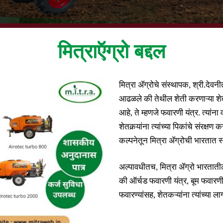
मित्राऍग्रो बद्दल
मित्रा अ‍ॅग्रोचे संस्थापक, श्री.देवन
आढळले की तेथील शेती करणाऱ्या शेतक
आहे, ते म्हणजे फवारणी यंत्र. त्यां
शेतकर्‍यांना त्यांच्या पिकांचे संरक
कल्पनेतून मित्रा अ‍ॅग्रोची भारतात 
अल्पावधीतच, मित्रा अ‍ॅग्रो भारतात
की ऑर्चड फवारणी यंत्र, बूम फवारणी य
फवारण्यांसह, शेतकऱ्यांना त्यांच्