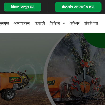
किंमत जाणून घ्या
कॅटलॉग डाउनलोड करा
ुख्यपृष्ठ
आमच्याबद्दल
उत्पादने
व्हिडिओ
करिअर
संपर्क करा